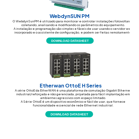
WebdynSUN PM
O WebdynSunPM é utilizado para monitorar e controlar instalações fotovoltaicas
coletando, analisando e modificando os parâmetros do equipamento.
A instalação e programação são simples e fáceis de usar usando o servidor web
incorporado e o assistente de configuração, e podem ser feitas remotamente.
DOWNLOAD DATASHEET
Etherwan OttoE H Series
A série OttoE da EtherWAN é uma plataforma de comutação Gigabit Ethernet
industrial/reforçada e não gerenciada, projetada para fácil implantação em
ambientes agressivos com espaço limitado.
A Série OttoE é um dispositivo econômico e fácil de usar, que fornece
funcionalidade essencial de rede Ethernet industrial.
DOWNLOAD DATASHEET