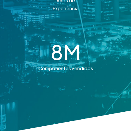
Anos de
Experiência
8
M
Componentes vendidos