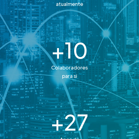
atualmente
+
10
Colaboradores
para si
+
27