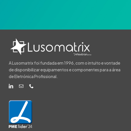
A Lusomatrix foi fundada em 1996, com o intuito e vontade
de disponibilizar equipamentos e componentes para a área
de Eletrónica Profissional.