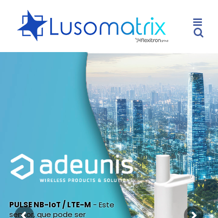
Skip
to
content
PULSE NB-IoT / LTE-M
- Este
sensor, que pode ser