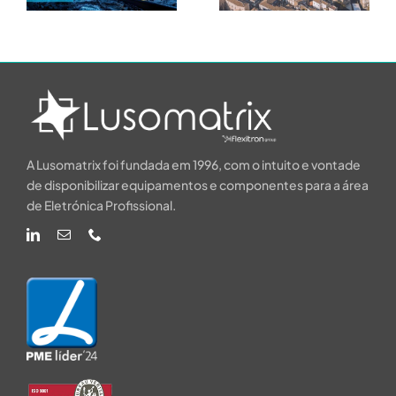
de Água
programá
Inteligente
de 15 KW
zar-
A Lusomatrix foi fundada em 1996, com o intuito e vontade
de disponibilizar equipamentos e componentes para a área
de Eletrónica Profissional.