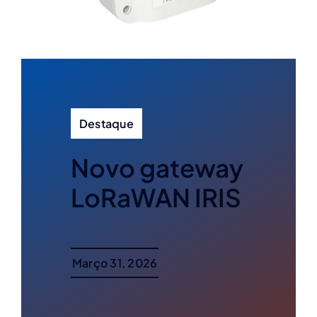
Destaque
Novo gateway
LoRaWAN IRIS
Março 31, 2026