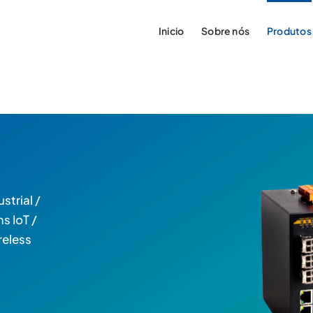
Inicio
Sobre nós
Produtos
strial /
s IoT /
reless