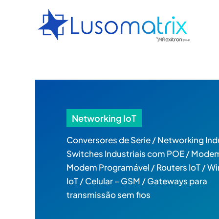
Skip
to
content
Networking IoT
Conversores de Serie / Networking Indu
Switches Industriais com POE / Modem
Modem Programável / Routers IoT / Wi
IoT / Celular – GSM / Gateways para
transmissão sem fios