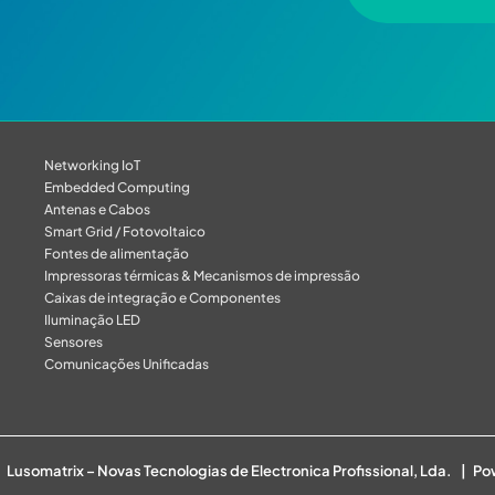
Networking IoT
Embedded Computing
Antenas e Cabos
Smart Grid / Fotovoltaico
Fontes de alimentação
Impressoras térmicas & Mecanismos de impressão
Caixas de integração e Componentes
Iluminação LED
Sensores
Comunicações Unificadas
Lusomatrix – Novas Tecnologias de Electronica Profissional, Lda. | P