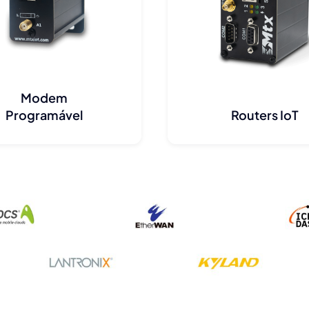
Modem
Programável
Routers IoT